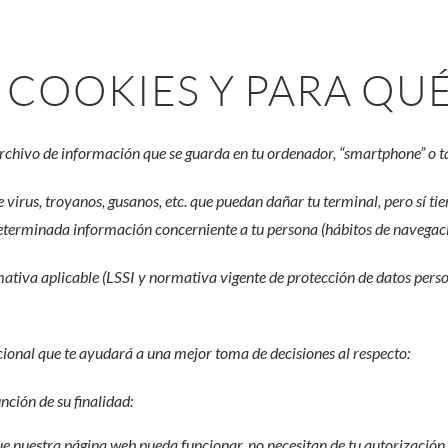
 COOKIES Y PARA QU
rchivo de información que se guarda en tu ordenador, “smartphone” o ta
e virus, troyanos, gusanos, etc. que puedan dañar tu terminal, pero sí ti
eterminada información concerniente a tu persona (hábitos de navegación
rmativa aplicable (LSSI y normativa vigente de protección de datos pers
cional que te ayudará a una mejor toma de decisiones al respecto:
nción de su finalidad:
ue nuestra página web pueda funcionar, no necesitan de tu autorización