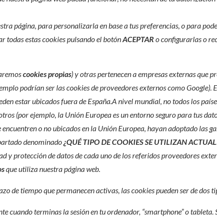
stra página, para personalizarla en base a tus preferencias, o para pod
tar todas estas cookies pulsando el botón
ACEPTAR
o configurarlas o re
naremos
cookies propias
) y otras pertenecen a empresas externas que pr
ejemplo podrían ser las cookies de proveedores externos como Google). E
eden estar ubicados fuera de España.
A nivel mundial, no todos los país
tros (por ejemplo, la Unión Europea es un entorno seguro para tus datos
e encuentren o no ubicados en la Unión Europea, hayan adoptado las ga
 apartado denominado
¿QUÉ TIPO DE COOKIES SE UTILIZAN ACTUA
idad y protección de datos de cada uno de los referidos proveedores exte
os
que utiliza nuestra página web.
lazo de tiempo que permanecen activas, las cookies pueden ser de dos ti
 cuando terminas la sesión en tu ordenador, “smartphone” o tableta.